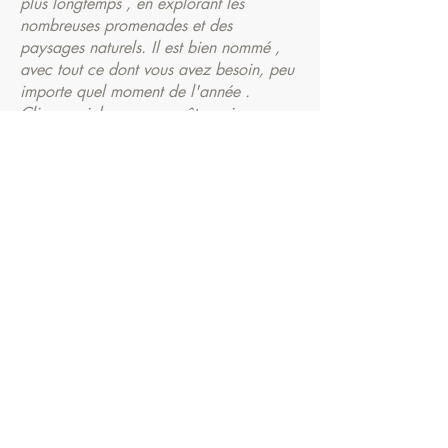
plus longtemps , en explorant les
nombreuses promenades et des
paysages naturels. Il est bien nommé ,
avec tout ce dont vous avez besoin, peu
importe quel moment de l'année .
Cliquez ci-dessous pour être prises pour
le site Airbnb , où on peut faire des
reservations. S'il vous plaît réserver à
travers le site et non pas directement par
nous !