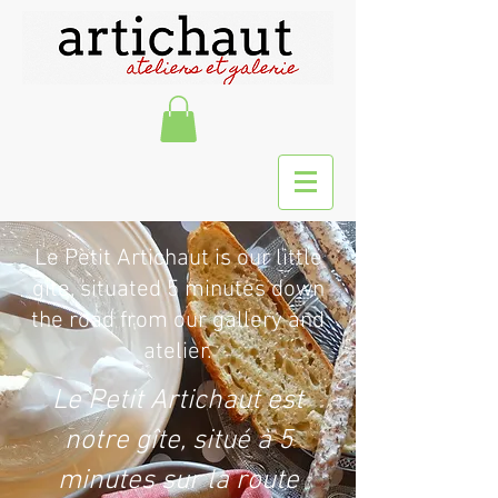
Le Petit Artichaut is our little
gite, situated 5 minutes down
the road from our gallery and
atelier.
Le Petit Artichaut est
notre gîte, situé à 5
minutes sur la route